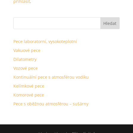
přihlásit
.
Pece laboratorní, vysokoteplotní
Vakuové pece
Dilatometry
Vozové pece
Kontinuální pece s atmosférou vodíku
Kelímkové pece
Komorové pece
Pece s oběžnou atmosférou – sušárny